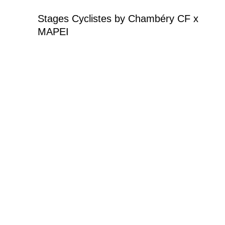
Aller
au
Stages Cyclistes by Chambéry CF x
contenu
MAPEI